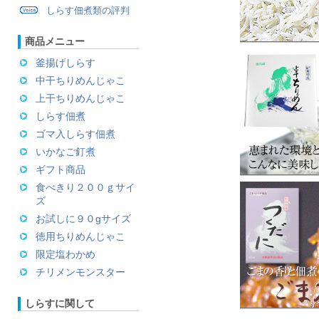
しらす佃煮類の評判
商品メニュー
釜揚げしらす
中干ちりめんじゃこ
上干ちりめんじゃこ
しらす佃煮
ゴマ入しらす佃煮
いかなご釘煮
ギフト商品
食べきり２００ｇサイ
ズ
お試しに９０gサイズ
徳用ちりめんじゃこ
限定塩わかめ
チリメンモンスター
しらすに関して