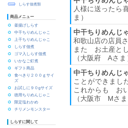
中干ちりめんじ
しらす佃煮類
人様に送ったら喜
ま）
商品メニュー
釜揚げしらす
中干ちりめんじ
中干ちりめんじゃこ
和歌山店の店員さ
上干ちりめんじゃこ
しらす佃煮
また お土産と
ゴマ入しらす佃煮
（大阪府 Aさま
いかなご釘煮
ギフト商品
中干ちりめんじ
食べきり２００ｇサイ
ことができまし
ズ
お試しに９０gサイズ
これからも お
徳用ちりめんじゃこ
（大阪市 Mさま
限定塩わかめ
チリメンモンスター
しらすに関して