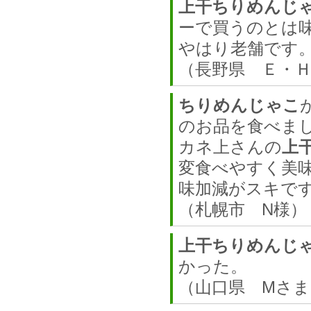
上干ちりめんじ
ーで買うのとは
やはり老舗です
（長野県 Ｅ・
ちりめんじゃこ
のお品を食べま
カネ上さんの
上
変食べやすく美
味加減がスキで
（札幌市 N様）
上干ちりめんじ
かった。
（山口県 Mさま