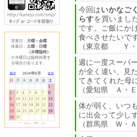
今回は
いかなご
らす
を買いまし
です。ご飯にか
食べさせたいで
営業日：
月曜～金曜
（東京都 Ｙ
休業日：
土曜・日曜
（水曜臨時）
※水曜日は臨時休業す
週に一度スーパ
る場合があります。
が全く違い、見
てきてくれた母
（愛知県 Ａ・
体が弱く、いつ
に出会って少し
（群馬県 Ｗ・