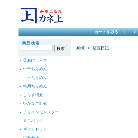
カートをみる
｜
マ
商品検索
HOME
>
店長日記
釜あげしらす
中干ちりめん
上干ちりめん
特用ちりめん
しらす佃煮
いかなご釘煮
チリメンモンスター
ミニパック
ギフトセット
塩わかめ