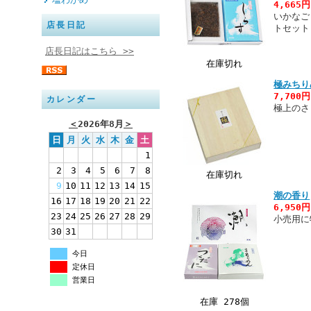
4,665
いかなご
店長日記
トセット
店長日記はこちら >>
在庫切れ
極みちり
7,700
カレンダー
極上のさ
＜
2026年8月
＞
日
月
火
水
木
金
土
1
2
3
4
5
6
7
8
在庫切れ
9
10
11
12
13
14
15
潮の香り
16
17
18
19
20
21
22
6,950
23
24
25
26
27
28
29
小売用に
30
31
今日
定休日
営業日
在庫 278個