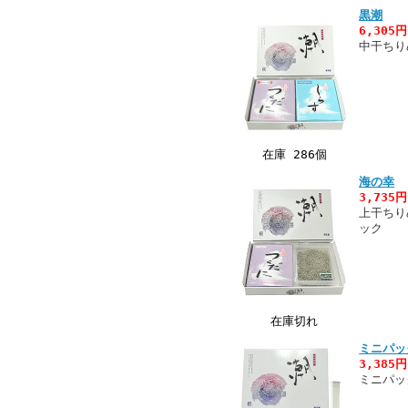
黒潮
6,305
中干ちり
在庫 286個
海の幸
3,735
上干ちり
ック
在庫切れ
ミニパッ
3,385
ミニパッ