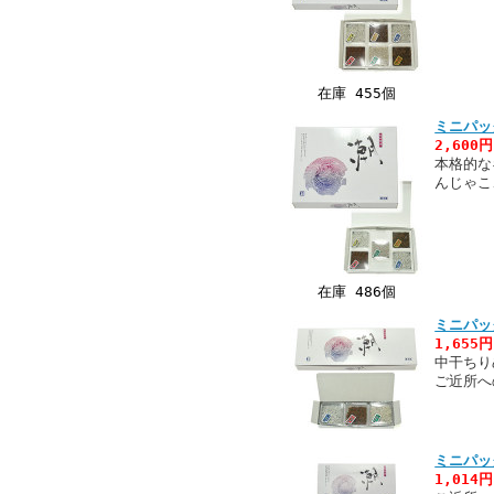
在庫 455個
ミニパッ
2,600
本格的な
んじゃこ
在庫 486個
ミニパッ
1,655
中干ちり
ご近所へ
ミニパッ
1,014