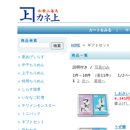
カートをみる
｜
マ
商品検索
HOME
> ギフトセット
商品一覧
釜あげしらす
中干ちりめん
説明付き /
写真のみ
上干ちりめん
1件～10件 （全11件） 1/2ペ
1
2
次へ
最後へ
特用ちりめん
しらす佃煮
しおさい
いかなご釘煮
4,345
釜上げし
チリメンモンスター
ミニパック
ギフトセット
うず潮
塩わかめ