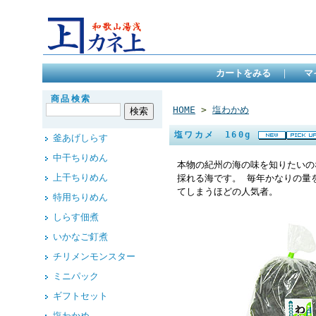
カートをみる
｜
マ
商品検索
HOME
>
塩わかめ
塩ワカメ 160g
釜あげしらす
中干ちりめん
本物の紀州の海の味を知りたいの
上干ちりめん
採れる海です。 毎年かなりの量
てしまうほどの人気者。
特用ちりめん
しらす佃煮
いかなご釘煮
チリメンモンスター
ミニパック
ギフトセット
塩わかめ