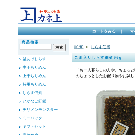
カートをみる
｜
マ
商品検索
HOME
>
しらす佃煮
ごま入りしらす佃煮90g
釜あげしらす
中干ちりめん
「お一人暮らしの方や、ちょっと
上干ちりめん
のちょっとしたお配り物やお試し
特用ちりめん
しらす佃煮
いかなご釘煮
チリメンモンスター
ミニパック
ギフトセット
塩わかめ