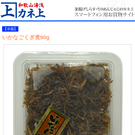
【冷蔵】
いかなごくぎ煮90g